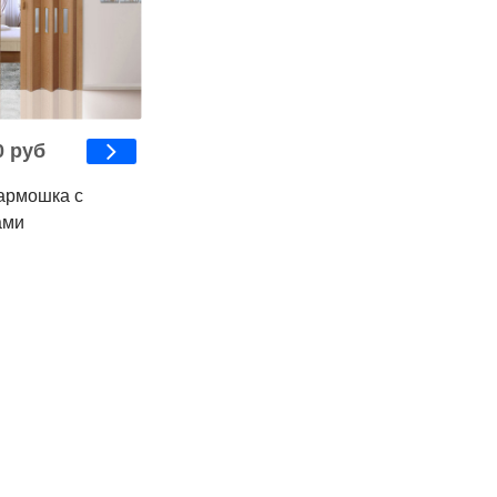
0 руб
армошка с
ами